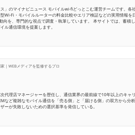
ス」のマイナビニュース モバイルwi-fiどっとこむ運営チームです。
Wi-Fi・モバイルルーターの料金比較やエリア検証などの実用情報を日
新動向を、専門的な視点で調査・執筆しています。 本サイトでは、蓄積
バイル通信環境を提案します。
門家｜WEBメディアを監修するプロ
次代理店マネージャーを歴任し、通信業界の最前線で10年以上のキャリ
ドSIMなど複雑なモバイル通信を「売る側」と「届ける側」の双方から分
ーザーが失敗しないための選択基準を発信している。