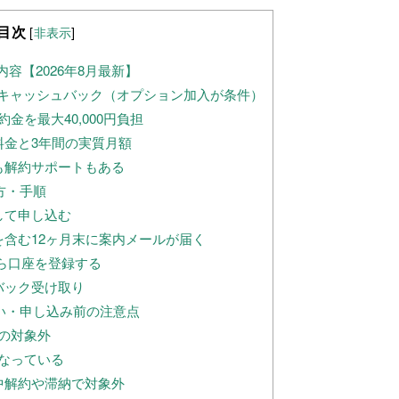
目次
[
非表示
]
ン内容【2026年8月最新】
0円キャッシュバック（オプション加入が条件）
金を最大40,000円負担
料金と3年間の実質月額
も解約サポートもある
方・手順
して申し込む
を含む12ヶ月末に案内メールが届く
dから口座を登録する
バック受け取り
い・申し込み前の注意点
の対象外
なっている
中解約や滞納で対象外