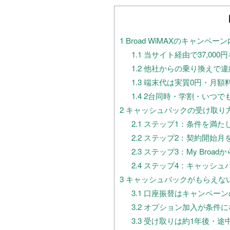
1
Broad WiMAXのキャンペー
1.1
当サイト経由で37,00
1.2
他社からの乗り換えで違約
1.3
端末代は実質0円・月額
1.4
2台同時・学割・いつで
2
キャッシュバックの受け取り
2.1
ステップ1：条件を満た
2.2
ステップ2：契約開始月
2.3
ステップ3：My Broa
2.4
ステップ4：キャッシュ
3
キャッシュバックがもらえな
3.1
口座振替はキャンペーン
3.2
オプション加入が条件に
3.3
受け取りは約1年後・途