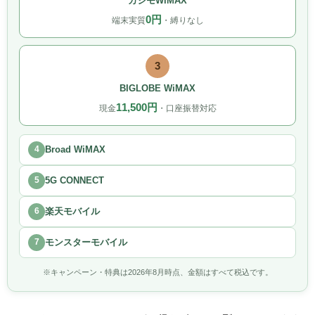
カシモWiMAX
0円
端末実質
・縛りなし
3
BIGLOBE WiMAX
11,500円
現金
・口座振替対応
4
Broad WiMAX
5
5G CONNECT
6
楽天モバイル
7
モンスターモバイル
※キャンペーン・特典は2026年8月時点、金額はすべて税込です。