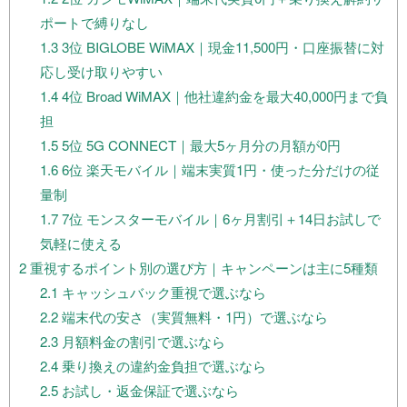
ポートで縛りなし
1.3
3位 BIGLOBE WiMAX｜現金11,500円・口座振替に対
応し受け取りやすい
1.4
4位 Broad WiMAX｜他社違約金を最大40,000円まで負
担
1.5
5位 5G CONNECT｜最大5ヶ月分の月額が0円
1.6
6位 楽天モバイル｜端末実質1円・使った分だけの従
量制
1.7
7位 モンスターモバイル｜6ヶ月割引＋14日お試しで
気軽に使える
2
重視するポイント別の選び方｜キャンペーンは主に5種類
2.1
キャッシュバック重視で選ぶなら
2.2
端末代の安さ（実質無料・1円）で選ぶなら
2.3
月額料金の割引で選ぶなら
2.4
乗り換えの違約金負担で選ぶなら
2.5
お試し・返金保証で選ぶなら