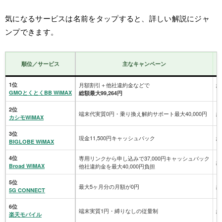
気になるサービスは名前をタップすると、詳しい解説にジャ
ンプできます。
順位／サービス
主なキャンペーン
1位
月額割引＋他社違約金などで
約
GMOとくとくBB WiMAX
（
総額最大99,264円
2位
端末代実質0円・乗り換え解約サポート最大40,000円
約
カシモWiMAX
3位
現金11,500円キャッシュバック
約
BIGLOBE WiMAX
4位
専用リンクから申し込みで37,000円キャッシュバック
約
Broad WiMAX
他社違約金を最大40,000円負担
5位
最大5ヶ月分の月額が0円
約
5G CONNECT
6位
端末実質1円・縛りなしの従量制
約
楽天モバイル