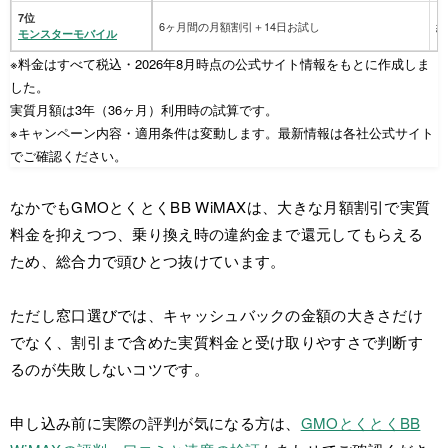
7位
6ヶ月間の月額割引＋14日お試し
約
モンスターモバイル
※料金はすべて税込・2026年8月時点の公式サイト情報をもとに作成しま
した。
実質月額は3年（36ヶ月）利用時の試算です。
※キャンペーン内容・適用条件は変動します。最新情報は各社公式サイト
でご確認ください。
なかでもGMOとくとくBB WiMAXは、大きな月額割引で実質
料金を抑えつつ、乗り換え時の違約金まで還元してもらえる
ため、総合力で頭ひとつ抜けています。
ただし窓口選びでは、キャッシュバックの金額の大きさだけ
でなく、割引まで含めた実質料金と受け取りやすさで判断す
るのが失敗しないコツです。
申し込み前に実際の評判が気になる方は、
GMOとくとくBB