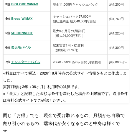
3位
BIGLOBE WiMAX
現金11,500円キャッシュバック
約4,200円
キャッシュバック37,000円
4位
Broad WiMAX
約4,760円
他社違約金 最大40,000円負担
最大5ヶ月分の月額0円
5位
5G CONNECT
約4,225円
（最大24,000円割引）
端末実質1円・従量制
6位
楽天モバイル
約3,300円
（無制限3,278円）
7位
モンスターモバイル
20GB・50GBが6ヶ月間 月額割引
約2,000円〜
※料金はすべて税込・2026年8月時点の公式サイト情報をもとに作成しま
した。
実質月額は3年（36ヶ月）利用時の試算です。
※「最大」と記載した金額は条件を満たした場合の上限額です。適用条件
は各社公式サイトでご確認ください。
同じ「お得」でも、現金で受け取れるもの、月額から自動で
割り引かれるもの、端末代が安くなるものと中身は様々で
す。